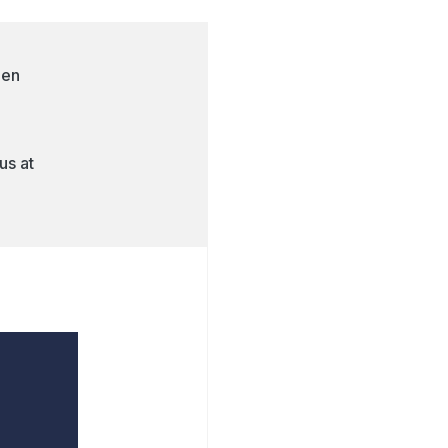
 en
us at