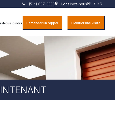
FR
/
EN
(514) 637-3333
Localisez-nous
Demander un rappel
Planifier une visite
es
Nous joindre
AINTENANT